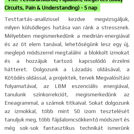
Circuits, Pain & Understanding) - 5 nap
Testtartás-analízissel kezdve megvizsgáljuk,
milyen külsődleges hatása van ránk a stressznek.
Mélyebben megismerkedünk a medirián-energiával
és az öt elem tanával, lehetőségünk lesz egy új,
meglepő módszerrel megtalálni a blokkolt izmokat
és a hozzájuk tartozó kapcsolódó érzelmi
hátteret. Dolgozunk a Lázadás oldásával, a
Kötődés oldással, a projektek, tervek Megvalósítási
folyamatával, az LBM eszenciális energiával,
tanulunk színkorrekciót, megismerkedünk az
Eneagrammal, a számok titkaival. Sokat dolgozunk
az izmokkal, több mint 50 izom tesztelését
tanuljuk meg, több fájdalomcsökkentő módszert és
még sok-sok fantasztikus technikát ismerünk