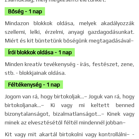
Bőség - 1 nap
Mindazon blokkok oldása, melyek akadályozzák
szellemi, lelki, érzelmi, anyagi gazdagodásunkat.
Miért és kit büntetünk bőségünk megtagadásával–
Írói blokkok oldása - 1 nap
Minden kreatív tevékenység - írás, festészet, zene,
stb. - blokkjainak oldása.
Féltékenység - 1 nap
Jogom van rá, hogy birtokoljak...– Joguk van rá, hogy
birtokoljanak...– Ki vagy mi keltett benned
bizonytalanságot, bizalmatlanságot...– Kinek vagy
minek az elvesztésétől féltél mindennél jobban–
Kit vagy mit akartál birtokolni vagy kontrollálni– -