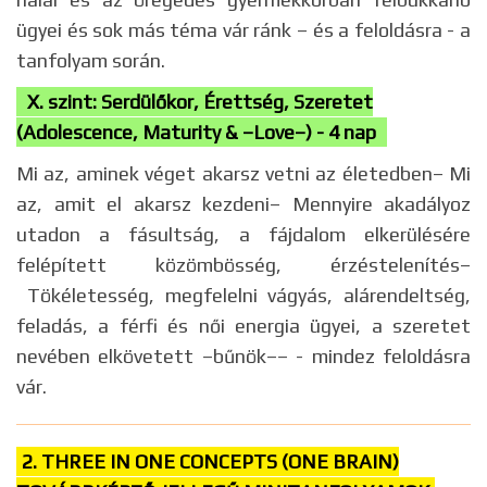
ügyei és sok más téma vár ránk – és a feloldásra - a
tanfolyam során.
X. szint: Serdülőkor, Érettség, Szeretet
(Adolescence, Maturity & –Love–) - 4 nap
Mi az, aminek véget akarsz vetni az életedben– Mi
az, amit el akarsz kezdeni– Mennyire akadályoz
utadon a fásultság, a fájdalom elkerülésére
felépített közömbösség, érzéstelenítés–
Tökéletesség, megfelelni vágyás, alárendeltség,
feladás, a férfi és női energia ügyei, a szeretet
nevében elkövetett –bűnök–– - mindez feloldásra
vár.
2. THREE IN ONE CONCEPTS (ONE BRAIN)