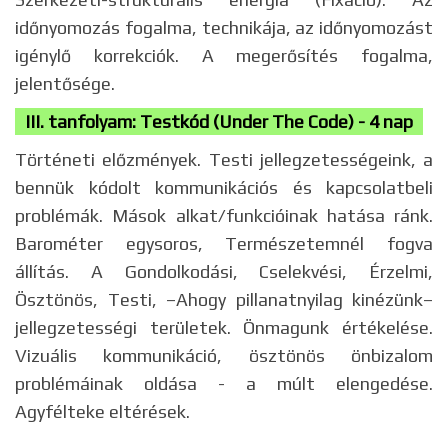
időnyomozás fogalma, technikája, az időnyomozást
igénylő korrekciók. A megerősítés fogalma,
jelentősége.
III. tanfolyam: Testkód (Under The Code) - 4 nap
Történeti előzmények. Testi jellegzetességeink, a
bennük kódolt kommunikációs és kapcsolatbeli
problémák. Mások alkat/funkcióinak hatása ránk.
Barométer egysoros, Természetemnél fogva
állítás. A Gondolkodási, Cselekvési, Érzelmi,
Ösztönös, Testi, –Ahogy pillanatnyilag kinézünk–
jellegzetességi területek. Önmagunk értékelése.
Vizuális kommunikáció, ösztönös önbizalom
problémáinak oldása - a múlt elengedése.
Agyfélteke eltérések.