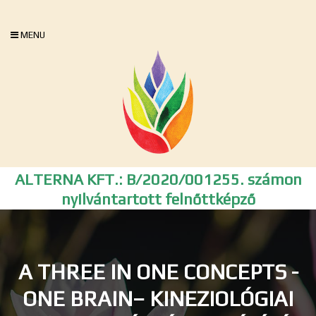
MENU
ALTERNA KFT.: B/2020/001255. számon
nyilvántartott felnőttképző
A THREE IN ONE CONCEPTS -
ONE BRAIN– KINEZIOLÓGIAI