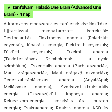
IV. tanfolyam: Haladó One Brain (Advanced One
Brain) - 4 nap
A korrekciós módszerek és területek kiszélesítése.
Ujjtartással meghatározott korrekciók:
Testpolaritás; Elektromos energia (Polarizált
egyensúly; Kloakális energia; Elektrolit egyensúly;
Fülkürti egyensúly); Érzelmi energia
(Tekintetirányok; Szimbólumok – a nyolc
szimbólum); Eszenciális energia (Bach eszenciák,
Maui virágeszenciák, Maui drágakő eszenciák);
Genetikai-táplálkozási energia (Anyai/Apai;
Mellékvese energia); Szerkezeti-strukturális
energia (Összeszűkült koponya energia;
Rekeszizom-energia; Ileocekális és Houston
energia); Csakraenergia; Reaktív energia. KSO és