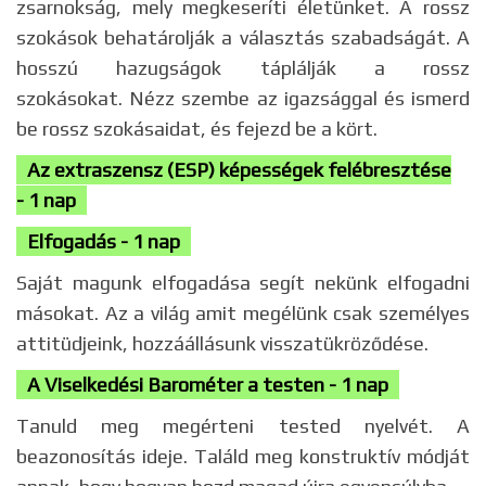
zsarnokság, mely megkeseríti életünket. A rossz
szokások behatárolják a választás szabadságát. A
hosszú hazugságok táplálják a rossz
szokásokat. Nézz szembe az igazsággal és ismerd
be rossz szokásaidat, és fejezd be a kört.
Az extraszensz (ESP) képességek felébresztése
-
1 nap
Elfogadás - 1 nap
Saját magunk elfogadása segít nekünk elfogadni
másokat. Az a világ amit megélünk csak személyes
attitüdjeink, hozzáállásunk visszatükröződése.
A Viselkedési Barométer a testen - 1 nap
Tanuld meg megérteni tested nyelvét. A
beazonosítás ideje. Találd meg konstruktív módját