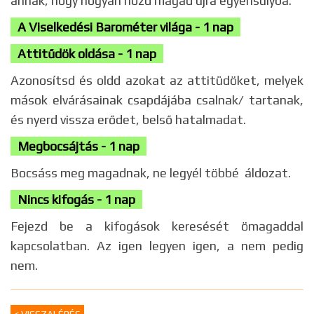
annak, hogy hogyan hozd magad újra egyensúlyba.
A Viselkedési Barométer világa - 1 nap
Attitűdök oldása - 1 nap
Azonosítsd és oldd azokat az attitüdöket, melyek
mások elvárásainak csapdájába csalnak/ tartanak,
és nyerd vissza erődet, belső hatalmadat.
Megbocsájtás - 1 nap
Bocsáss meg magadnak, ne legyél többé áldozat.
Nincs kifogás - 1 nap
Fejezd be a kifogások keresését ömagaddal
kapcsolatban. Az igen legyen igen, a nem pedig
nem.