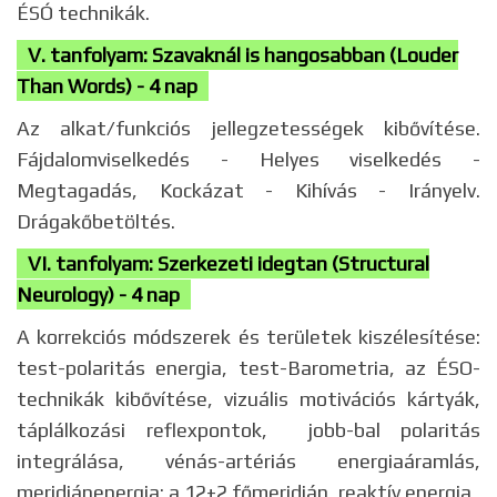
ÉSÓ technikák.
V. tanfolyam: Szavaknál is hangosabban (Louder
Than Words) - 4 nap
Az alkat/funkciós jellegzetességek kibővítése.
Fájdalomviselkedés - Helyes viselkedés -
Megtagadás, Kockázat - Kihívás - Irányelv.
Drágakőbetöltés.
VI. tanfolyam: Szerkezeti idegtan (Structural
Neurology) - 4 nap
A korrekciós módszerek és területek kiszélesítése:
test-polaritás energia, test-Barometria, az ÉSO-
technikák kibővítése, vizuális motivációs kártyák,
táplálkozási reflexpontok, jobb-bal polaritás
integrálása, vénás-artériás energiaáramlás,
meridiánenergia: a 12+2 főmeridián, reaktív energia.