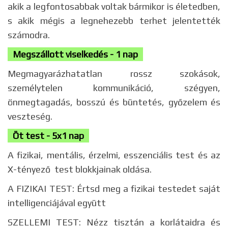
akik a legfontosabbak voltak bármikor is életedben,
s akik mégis a legnehezebb terhet jelentették
számodra.
Megszállott viselkedés - 1 nap
Megmagyarázhatatlan rossz szokások,
személytelen kommunikáció, szégyen,
önmegtagadás, bosszú és büntetés, győzelem és
veszteség.
Öt test -
5x1 nap
A fizikai, mentális, érzelmi, esszenciális test és az
X-tényező test blokkjainak oldása.
A FIZIKAI TEST: Értsd meg a fizikai testedet saját
intelligenciájával együtt
SZELLEMI TEST: Nézz tisztán a korlátaidra és