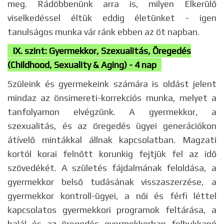
meg. Rádöbbenünk arra is, milyen Elkerülő
viselkedéssel éltük eddig életünket - igen
tanulságos munka vár ránk ebben az öt napban.
IX. szint: Gyermekkor, Szexualitás, Öregedés
(Childhood, Sexuality & Aging) - 4 nap
Szüleink és gyermekeink számára is oldást jelent
mindaz az önsimereti-korrekciós munka, melyet a
tanfolyamon elvégzünk. A gyermekkor, a
szexualitás, és az öregedés ügyei generációkon
átívelő mintákkal állnak kapcsolatban. Magzati
kortól korai felnőtt korunkig fejtjük fel az idő
szövedékét. A születés fájdalmának feloldása, a
gyermekkor belső tudásának visszaszerzése, a
gyermekkor kontroll-ügyei, a női és férfi léttel
kapcsolatos gyermekkori programok feltárása, a
halál és az öregedés gyermekkorban felbukkanó