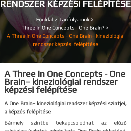
RENDSZER KÉPZÉSI FELÉPÍTÉSE
Főoldal
>
Tanfolyamok
>
Three in One Concepts - One Brain?
>
A Three in One Concepts - One Brain– kineziológiai
rendszer képzési felépítése
A Three in One Concepts - One
Brain– kineziológiai rendszer
képzési felépítése
A One Brain– kineziológiai rendszer képzési szintjei,
a képzés felépítése
Bármely szintbe bekapcsolódhat az előző
szinteket/szintet minősített One Brain oktatónál