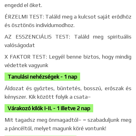
engedd el őket.
ÉRZELMI TEST: Találd meg a kulcsot saját erődhöz
és ösztönös indivídumodhoz.
AZ ESSZENCIÁLIS TEST: Találd meg spirituális
valóságodat
X FAKTOR TEST: Legyél benne biztos, hogy mindig
védettek vagyunk
Tanulási nehézségek - 1 nap
Áldozat és győztes, büntetés, bosszú, erőszak és
kényszer. Kik között folyik a csata–
Várakozó kilók I-II. - 1 illetve 2 nap
Mit tagadsz meg önmagadtól–
–
szabaduljunk meg
a páncéltól, melyet magunk köré vontunk!