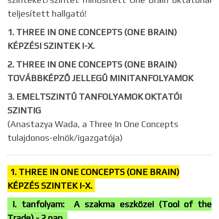
teljesített hallgató!
1. THREE IN ONE CONCEPTS (ONE BRAIN)
KÉPZÉSI SZINTEK
I-X.
2. THREE IN ONE CONCEPTS (ONE BRAIN)
TOVÁBBKÉPZŐ JELLEGŰ MINITANFOLYAMOK
3. EMELTSZINTŰ TANFOLYAMOK OKTATÓI
SZINTIG
(Anastazya Wada, a Three In One Concepts
tulajdonos-elnök/igazgatója)
1. THREE IN ONE CONCEPTS (ONE BRAIN)
KÉPZÉS SZINTEK I-X.
I. tanfolyam: A szakma eszközei (Tool of the
Trade) - 2 nap