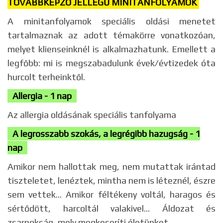
TOVÁBBKÉPZŐ JELLEGŰ MINITANFOLYAMOK
A minitanfolyamok speciális oldási menetet
tartalmaznak az adott témakörre vonatkozóan,
melyet klienseinknél is alkalmazhatunk. Emellett a
legfőbb: mi is megszabadulunk évek/évtizedek óta
hurcolt terheinktől.
Allergia -
1 nap
Az allergia oldásának speciális tanfolyama
A legrosszabb szokás, a legrégibb hazugság - 1
nap
Amikor nem hallottak meg, nem mutattak irántad
tiszteletet, lenéztek, mintha nem is léteznél, észre
sem vettek... Amikor féltékeny voltál, haragos és
sértődött, harcoltál valakivel... Áldozat és
zsarnokság, mely megkeseríti életünket.