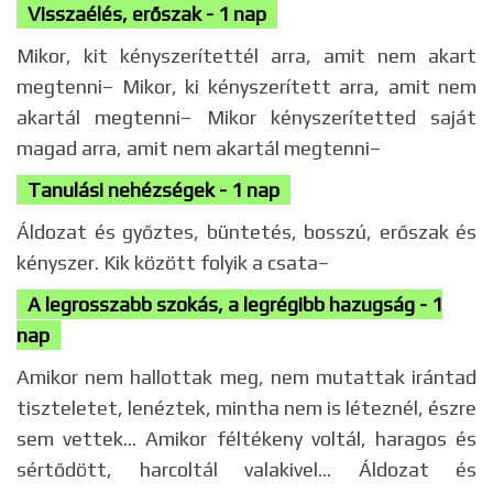
Visszaélés, erőszak - 1 nap
Mikor, kit kényszerítettél arra, amit nem akart
megtenni– Mikor, ki kényszerített arra, amit nem
akartál megtenni– Mikor kényszerítetted saját
magad arra, amit nem akartál megtenni–
Tanulási nehézségek - 1 nap
Áldozat és győztes, büntetés, bosszú, erőszak és
kényszer. Kik között folyik a csata–
A legrosszabb szokás, a legrégibb hazugság - 1
nap
Amikor nem hallottak meg, nem mutattak irántad
tiszteletet, lenéztek, mintha nem is léteznél, észre
sem vettek... Amikor féltékeny voltál, haragos és
sértődött, harcoltál valakivel... Áldozat és