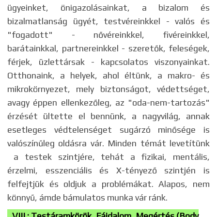
ügyeinket, önigazolásainkat, a bizalom és
bizalmatlanság ügyét, testvéreinkkel - valós és
"fogadott" - nővéreinkkel, fivéreinkkel,
barátainkkal, partnereinkkel - szeretők, feleségek,
férjek, üzlettársak - kapcsolatos viszonyainkat.
Otthonaink, a helyek, ahol éltünk, a makro- és
mikrokörnyezet, mely biztonságot, védettséget,
avagy éppen ellenkezőleg, az "oda-nem-tartozás"
érzését ültette el bennünk, a nagyvilág, annak
esetleges védtelenséget sugárzó minősége is
valószínűleg oldásra vár. Minden témát levetítünk
a testek szintjére, tehát a fizikai, mentális,
érzelmi, esszenciális és X-tényező szintjén is
felfejtjük és oldjuk a problémákat. Alapos, nem
könnyű, ámde bámulatos munka vár ránk.
VIII.: Testáramkörök, Fájdalom, Megértés (Body