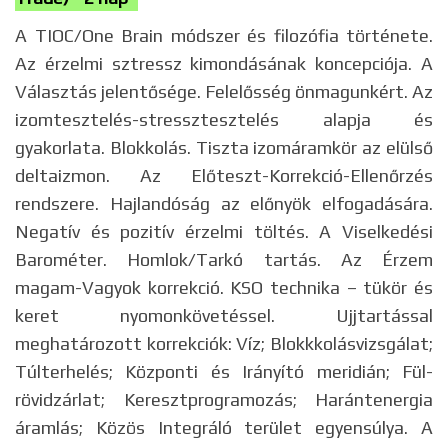
A TIOC/One Brain módszer és filozófia története.
Az érzelmi sztressz kimondásának koncepciója. A
Választás jelentősége. Felelősség önmagunkért. Az
izomtesztelés-stressztesztelés alapja és
gyakorlata. Blokkolás. Tiszta izomáramkör az elülső
deltaizmon. Az Előteszt-Korrekció-Ellenőrzés
rendszere. Hajlandóság az előnyök elfogadására.
Negatív és pozitív érzelmi töltés. A Viselkedési
Barométer. Homlok/Tarkó tartás. Az Érzem
magam-Vagyok korrekció. KSO technika – tükör és
keret nyomonkövetéssel. Ujjtartással
meghatározott korrekciók: Víz; Blokkkolásvizsgálat;
Túlterhelés; Központi és Irányító meridián; Fül-
rövidzárlat; Keresztprogramozás; Harántenergia
áramlás; Közös Integráló terület egyensúlya. A