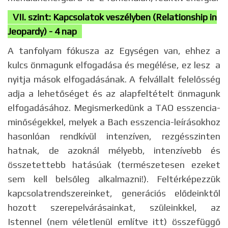
VII. szint: Kapcsolatok veszélyben (Relationship in
Jeopardy) - 4 nap
A tanfolyam fókusza az Egységen van, ehhez a
kulcs önmagunk elfogadása és megélése, ez lesz a
nyitja mások elfogadásának. A felvállalt felelősség
adja a lehetőséget és az alapfeltételt önmagunk
elfogadásához. Megismerkedünk a TAO esszencia-
minőségekkel, melyek a Bach esszencia-leírásokhoz
hasonlóan rendkívül intenzíven, rezgésszinten
hatnak, de azoknál mélyebb, intenzívebb és
összetettebb hatásúak (természetesen ezeket
sem kell belsőleg alkalmazni!). Feltérképezzük
kapcsolatrendszereinket, generációs elődeinktől
hozott szerepelvárásainkat, szüleinkkel, az
Istennel (nem véletlenül említve itt) összefüggő