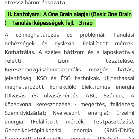
stressz három fokozata.
II. tanfolyam: A One Brain alapjai (Basic One Brain
) - Tanulási képességek fejl. - 3 nap
A célmeghatározás és problémái. Tanulási
nehézségek és dyslexia. Felállított mércék.
Korhátrálás. A széles hátizom és a laposkatövis
feletti izom tesztelése.
Keresztmozgás/homolaterális mozgás: hatás,
jelentőség. KSO és ÉSÓ technikák. Ujjtartással
meghatározott korrekciók: Elektromos energia
(Olvasás és olvasás-értés; ÁBC; Számok; A
középvonal keresztezése - megértés, felidézés;
Szemrövidzárlat; Nyelvcsonti energia); Érzelmi
energia (Felállított mércék; Testpásztázás);
Genetikai-táplálkozási energia (RNS/DNS);
Szerkezeti-strukturális energia (Fixáció). Az